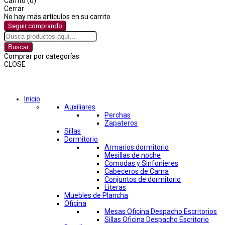
Carrito (0)
Cerrar
No hay más artículos en su carrito
Seguir comprando
Buscar
Comprar por categorías
CLOSE
Comprar por categorías
Inicio
Auxiliares
Perchas
Zapateros
Sillas
Dormitorio
Armarios dormitorio
Mesillas de noche
Comodas y Sinfonieres
Cabeceros de Cama
Conjuntos de dormitorio
Literas
Muebles de Plancha
Oficina
Mesas Oficina Despacho Escritorios
Sillas Oficina Despacho Escritorio