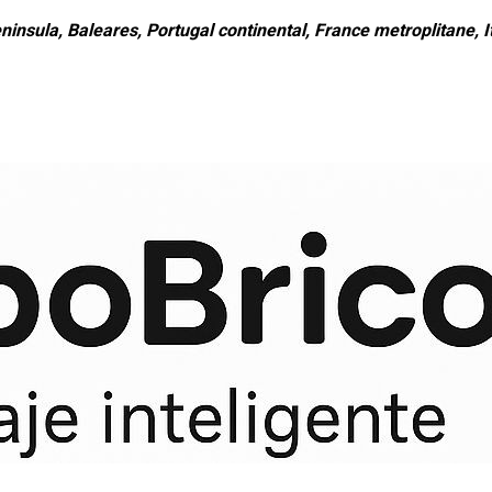
ninsula, Baleares, Portugal continental, France metroplitane, It