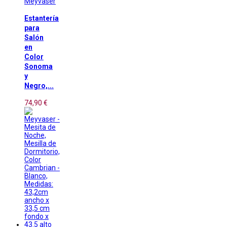
Meyvaser
Estantería
para
Salón
en
Color
Sonoma
y
Negro,...
74,90 €