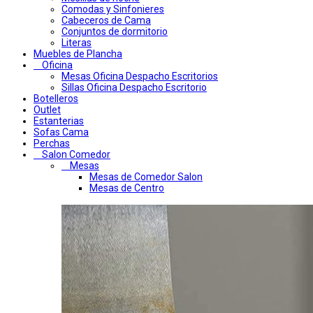
Comodas y Sinfonieres
Cabeceros de Cama
Conjuntos de dormitorio
Literas
Muebles de Plancha
Oficina
Mesas Oficina Despacho Escritorios
Sillas Oficina Despacho Escritorio
Botelleros
Outlet
Estanterias
Sofas Cama
Perchas
Salon Comedor
Mesas
Mesas de Comedor Salon
Mesas de Centro