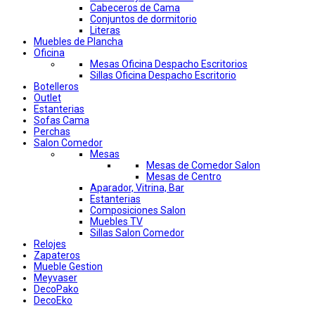
Cabeceros de Cama
Conjuntos de dormitorio
Literas
Muebles de Plancha
Oficina
Mesas Oficina Despacho Escritorios
Sillas Oficina Despacho Escritorio
Botelleros
Outlet
Estanterias
Sofas Cama
Perchas
Salon Comedor
Mesas
Mesas de Comedor Salon
Mesas de Centro
Aparador, Vitrina, Bar
Estanterias
Composiciones Salon
Muebles TV
Sillas Salon Comedor
Relojes
Zapateros
Mueble Gestion
Meyvaser
DecoPako
DecoEko