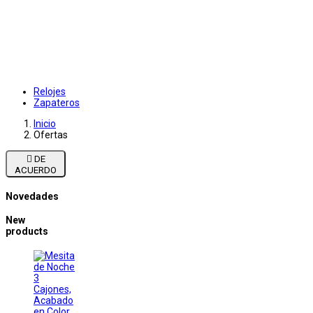
Relojes
Zapateros
Inicio
Ofertas

DE
ACUERDO
Novedades
New
products