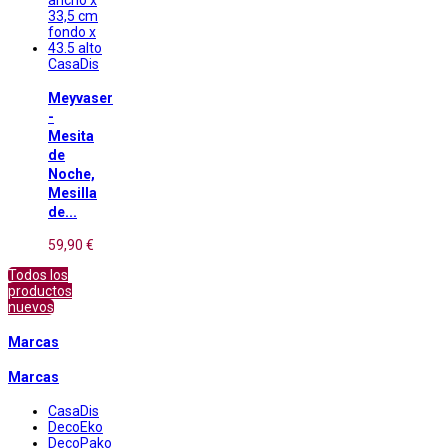
CasaDis
Meyvaser
-
Mesita
de
Noche,
Mesilla
de...
59,90 €
Todos los
productos
nuevos
Marcas
Marcas
CasaDis
DecoEko
DecoPako