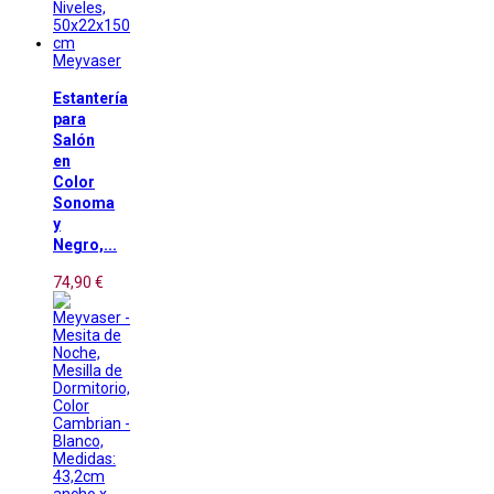
Meyvaser
Estantería
para
Salón
en
Color
Sonoma
y
Negro,...
74,90 €