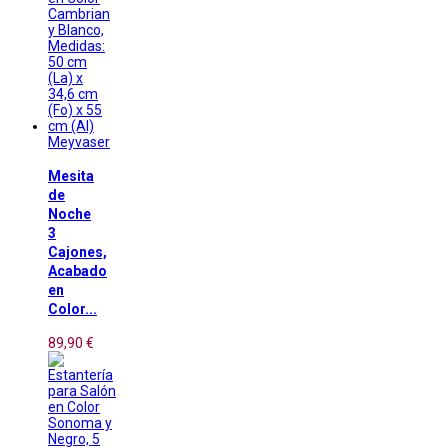
Meyvaser
Mesita
de
Noche
3
Cajones,
Acabado
en
Color...
89,90 €