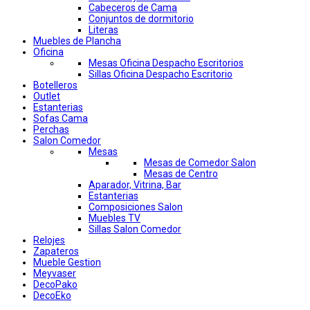
Cabeceros de Cama
Conjuntos de dormitorio
Literas
Muebles de Plancha
Oficina
Mesas Oficina Despacho Escritorios
Sillas Oficina Despacho Escritorio
Botelleros
Outlet
Estanterias
Sofas Cama
Perchas
Salon Comedor
Mesas
Mesas de Comedor Salon
Mesas de Centro
Aparador, Vitrina, Bar
Estanterias
Composiciones Salon
Muebles TV
Sillas Salon Comedor
Relojes
Zapateros
Mueble Gestion
Meyvaser
DecoPako
DecoEko