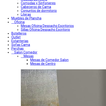
Comodas y Sinfonieres
Cabeceros de Cama
Conjuntos de dormitorio
Literas
Muebles de Plancha
Oficina
Mesas Oficina Despacho Escritorios
Sillas Oficina Despacho Escritorio
Botelleros
Outlet
Estanterias
Sofas Cama
Perchas
Salon Comedor
Mesas
Mesas de Comedor Salon
Mesas de Centro