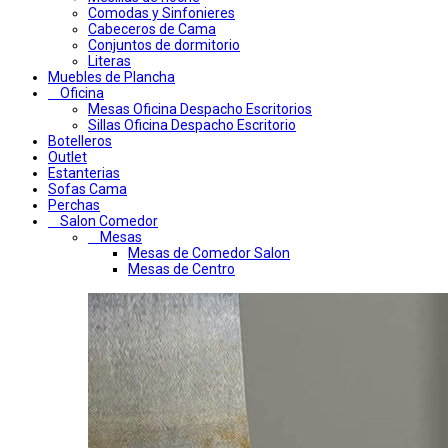
Comodas y Sinfonieres
Cabeceros de Cama
Conjuntos de dormitorio
Literas
Muebles de Plancha
Oficina
Mesas Oficina Despacho Escritorios
Sillas Oficina Despacho Escritorio
Botelleros
Outlet
Estanterias
Sofas Cama
Perchas
Salon Comedor
Mesas
Mesas de Comedor Salon
Mesas de Centro