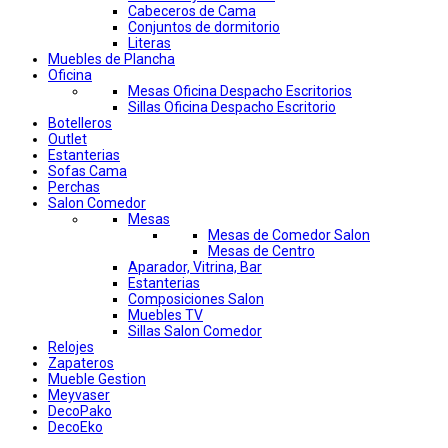
Cabeceros de Cama
Conjuntos de dormitorio
Literas
Muebles de Plancha
Oficina
Mesas Oficina Despacho Escritorios
Sillas Oficina Despacho Escritorio
Botelleros
Outlet
Estanterias
Sofas Cama
Perchas
Salon Comedor
Mesas
Mesas de Comedor Salon
Mesas de Centro
Aparador, Vitrina, Bar
Estanterias
Composiciones Salon
Muebles TV
Sillas Salon Comedor
Relojes
Zapateros
Mueble Gestion
Meyvaser
DecoPako
DecoEko