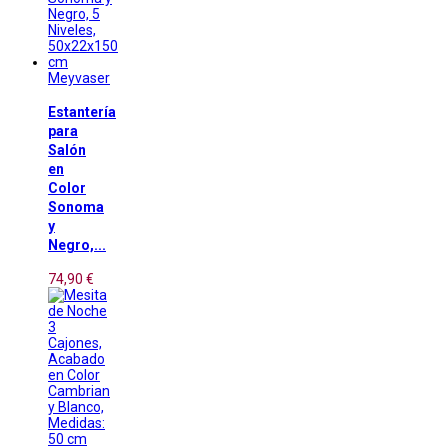
Meyvaser
Estantería
para
Salón
en
Color
Sonoma
y
Negro,...
74,90 €