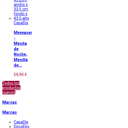
CasaDis
Meyvaser
-
Mesita
de
Noche,
Mesilla
de...
59,90 €
Todos los
productos
nuevos
Marcas
Marcas
CasaDis
DecoEko