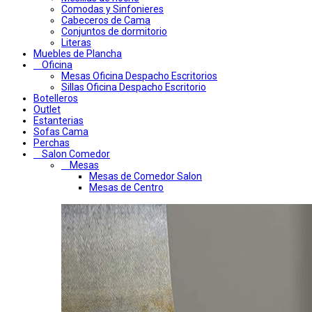
Comodas y Sinfonieres
Cabeceros de Cama
Conjuntos de dormitorio
Literas
Muebles de Plancha
Oficina
Mesas Oficina Despacho Escritorios
Sillas Oficina Despacho Escritorio
Botelleros
Outlet
Estanterias
Sofas Cama
Perchas
Salon Comedor
Mesas
Mesas de Comedor Salon
Mesas de Centro