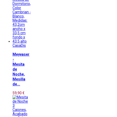
CasaDis
Meyvaser
-
Mesita
de
Noche,
Mesilla
de...
59,90 €