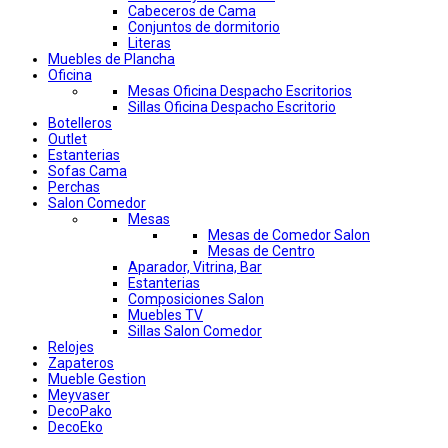
Cabeceros de Cama
Conjuntos de dormitorio
Literas
Muebles de Plancha
Oficina
Mesas Oficina Despacho Escritorios
Sillas Oficina Despacho Escritorio
Botelleros
Outlet
Estanterias
Sofas Cama
Perchas
Salon Comedor
Mesas
Mesas de Comedor Salon
Mesas de Centro
Aparador, Vitrina, Bar
Estanterias
Composiciones Salon
Muebles TV
Sillas Salon Comedor
Relojes
Zapateros
Mueble Gestion
Meyvaser
DecoPako
DecoEko