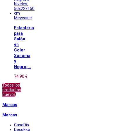
Meyvaser
Estantería
para
Salón
en
Color
Sonoma
y
Negro,...
74,90 €
Todos los
productos
nuevos
Marcas
Marcas
CasaDis
DecoEko