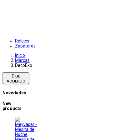
Relojes
Zapateros
Inicio
Marcas
DecoEko

DE
ACUERDO
Novedades
New
products