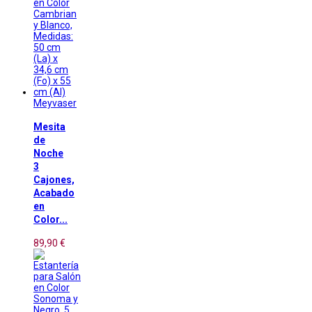
Meyvaser
Mesita
de
Noche
3
Cajones,
Acabado
en
Color...
89,90 €