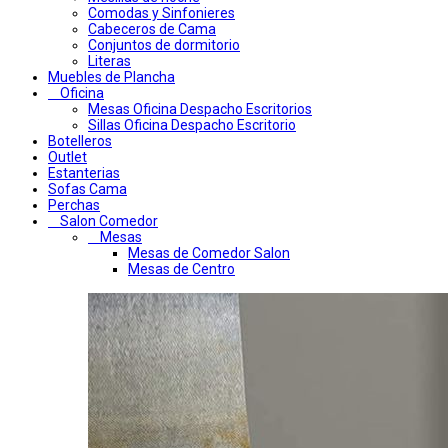
Comodas y Sinfonieres
Cabeceros de Cama
Conjuntos de dormitorio
Literas
Muebles de Plancha
Oficina
Mesas Oficina Despacho Escritorios
Sillas Oficina Despacho Escritorio
Botelleros
Outlet
Estanterias
Sofas Cama
Perchas
Salon Comedor
Mesas
Mesas de Comedor Salon
Mesas de Centro