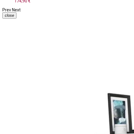
174,90 €
Prev
Next
close