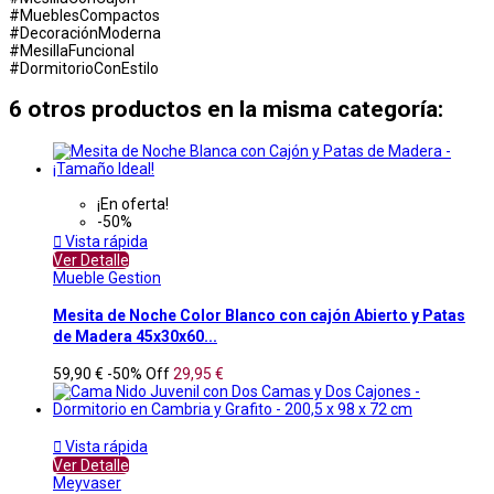
#MueblesCompactos
#DecoraciónModerna
#MesillaFuncional
#DormitorioConEstilo
6 otros productos en la misma categoría:
¡En oferta!
-50%

Vista rápida
Ver Detalle
Mueble Gestion
Mesita de Noche Color Blanco con cajón Abierto y Patas
de Madera 45x30x60...
59,90 €
-50%
Off
29,95 €

Vista rápida
Ver Detalle
Meyvaser