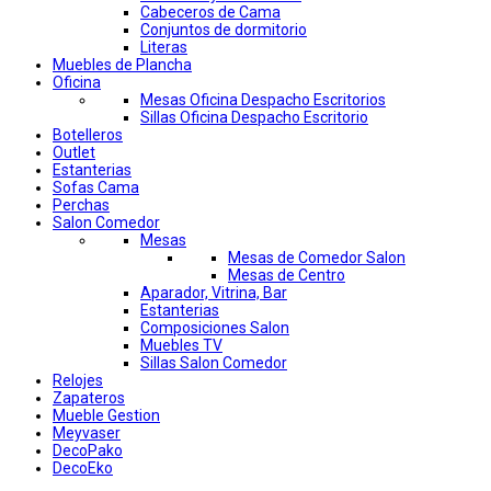
Cabeceros de Cama
Conjuntos de dormitorio
Literas
Muebles de Plancha
Oficina
Mesas Oficina Despacho Escritorios
Sillas Oficina Despacho Escritorio
Botelleros
Outlet
Estanterias
Sofas Cama
Perchas
Salon Comedor
Mesas
Mesas de Comedor Salon
Mesas de Centro
Aparador, Vitrina, Bar
Estanterias
Composiciones Salon
Muebles TV
Sillas Salon Comedor
Relojes
Zapateros
Mueble Gestion
Meyvaser
DecoPako
DecoEko