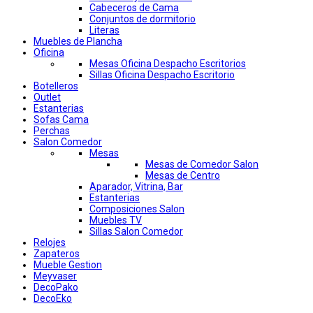
Cabeceros de Cama
Conjuntos de dormitorio
Literas
Muebles de Plancha
Oficina
Mesas Oficina Despacho Escritorios
Sillas Oficina Despacho Escritorio
Botelleros
Outlet
Estanterias
Sofas Cama
Perchas
Salon Comedor
Mesas
Mesas de Comedor Salon
Mesas de Centro
Aparador, Vitrina, Bar
Estanterias
Composiciones Salon
Muebles TV
Sillas Salon Comedor
Relojes
Zapateros
Mueble Gestion
Meyvaser
DecoPako
DecoEko