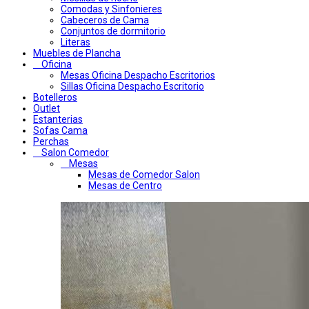
Comodas y Sinfonieres
Cabeceros de Cama
Conjuntos de dormitorio
Literas
Muebles de Plancha
Oficina
Mesas Oficina Despacho Escritorios
Sillas Oficina Despacho Escritorio
Botelleros
Outlet
Estanterias
Sofas Cama
Perchas
Salon Comedor
Mesas
Mesas de Comedor Salon
Mesas de Centro