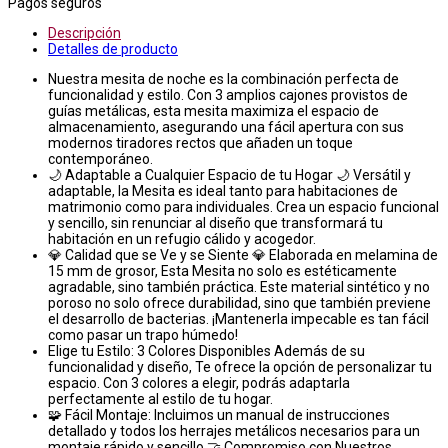
Pagos seguros
Descripción
Detalles de producto
Nuestra mesita de noche es la combinación perfecta de
funcionalidad y estilo. Con 3 amplios cajones provistos de
guías metálicas, esta mesita maximiza el espacio de
almacenamiento, asegurando una fácil apertura con sus
modernos tiradores rectos que añaden un toque
contemporáneo.
🌙 Adaptable a Cualquier Espacio de tu Hogar 🌙 Versátil y
adaptable, la Mesita es ideal tanto para habitaciones de
matrimonio como para individuales. Crea un espacio funcional
y sencillo, sin renunciar al diseño que transformará tu
habitación en un refugio cálido y acogedor.
💎 Calidad que se Ve y se Siente 💎 Elaborada en melamina de
15 mm de grosor, Esta Mesita no solo es estéticamente
agradable, sino también práctica. Este material sintético y no
poroso no solo ofrece durabilidad, sino que también previene
el desarrollo de bacterias. ¡Mantenerla impecable es tan fácil
como pasar un trapo húmedo!
Elige tu Estilo: 3 Colores Disponibles Además de su
funcionalidad y diseño, Te ofrece la opción de personalizar tu
espacio. Con 3 colores a elegir, podrás adaptarla
perfectamente al estilo de tu hogar.
🧩 Fácil Montaje: Incluimos un manual de instrucciones
detallado y todos los herrajes metálicos necesarios para un
montaje rápido y sencillo 🤝 Compromiso con Nuestros