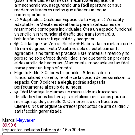
guías metálicas, esta mesita maximiza el espacio de
almacenamiento, asegurando una fácil apertura con sus
modernos tiradores rectos que añaden un toque
contemporáneo.
🌙 Adaptable a Cualquier Espacio de tu Hogar 🌙 Versátil y
adaptable, la Mesita es ideal tanto para habitaciones de
matrimonio como para individuales. Crea un espacio funcional
y sencillo, sin renunciar al diseño que transformará tu
habitación en un refugio cálido y acogedor.
💎 Calidad que se Ve y se Siente 💎 Elaborada en melamina de
15 mm de grosor, Esta Mesita no solo es estéticamente
agradable, sino también práctica. Este material sintético y no
poroso no solo ofrece durabilidad, sino que también previene
el desarrollo de bacterias. ¡Mantenerla impecable es tan fácil
como pasar un trapo húmedo!
Elige tu Estilo: 3 Colores Disponibles Además de su
funcionalidad y diseño, Te ofrece la opción de personalizar tu
espacio. Con 3 colores a elegir, podrás adaptarla
perfectamente al estilo de tu hogar.
🧩 Fácil Montaje: Incluimos un manual de instrucciones
detallado y todos los herrajes metálicos necesarios para un
montaje rápido y sencillo 🤝 Compromiso con Nuestros
Clientes: Nos enorgullece ofrecer productos de alta calidad y
satisfacción garantizada.
Marca:
Meyvaser
89,90 €
Impuestos incluidos
Entrega de 15 a 30 dias