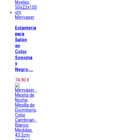
Meyvaser
Estantería
para
Salón
en
Color
Sonoma
y
Negro,...
74,90 €