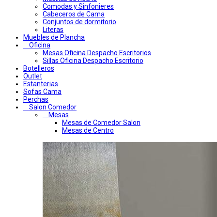
Comodas y Sinfonieres
Cabeceros de Cama
Conjuntos de dormitorio
Literas
Muebles de Plancha
Oficina
Mesas Oficina Despacho Escritorios
Sillas Oficina Despacho Escritorio
Botelleros
Outlet
Estanterias
Sofas Cama
Perchas
Salon Comedor
Mesas
Mesas de Comedor Salon
Mesas de Centro