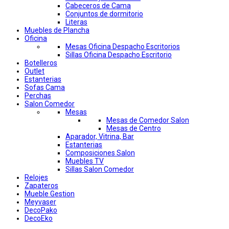
Cabeceros de Cama
Conjuntos de dormitorio
Literas
Muebles de Plancha
Oficina
Mesas Oficina Despacho Escritorios
Sillas Oficina Despacho Escritorio
Botelleros
Outlet
Estanterias
Sofas Cama
Perchas
Salon Comedor
Mesas
Mesas de Comedor Salon
Mesas de Centro
Aparador, Vitrina, Bar
Estanterias
Composiciones Salon
Muebles TV
Sillas Salon Comedor
Relojes
Zapateros
Mueble Gestion
Meyvaser
DecoPako
DecoEko