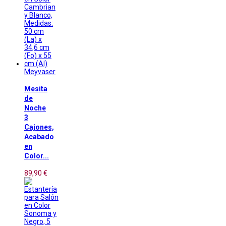
Meyvaser
Mesita
de
Noche
3
Cajones,
Acabado
en
Color...
89,90 €