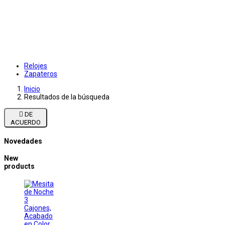
Relojes
Zapateros
Inicio
Resultados de la búsqueda

DE
ACUERDO
Novedades
New
products