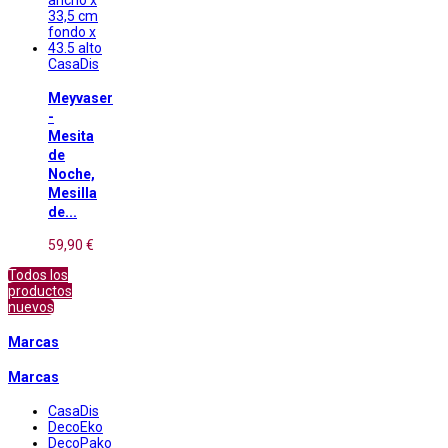
CasaDis
Meyvaser
-
Mesita
de
Noche,
Mesilla
de...
59,90 €
Todos los
productos
nuevos
Marcas
Marcas
CasaDis
DecoEko
DecoPako