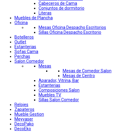
Cabeceros de Cama
Conjuntos de dormitorio
Literas
Muebles de Plancha
Oficina
Mesas Oficina Despacho Escritorios
Sillas Oficina Despacho Escritorio
Botelleros
Outlet
Estanterias
Sofas Cama
Perchas
Salon Comedor
Mesas
Mesas de Comedor Salon
Mesas de Centro
Aparador, Vitrina, Bar
Estanterias
Composiciones Salon
Muebles TV
Sillas Salon Comedor
Relojes
Zapateros
Mueble Gestion
Meyvaser
DecoPako
DecoEko