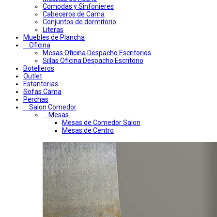
Comodas y Sinfonieres
Cabeceros de Cama
Conjuntos de dormitorio
Literas
Muebles de Plancha
Oficina
Mesas Oficina Despacho Escritorios
Sillas Oficina Despacho Escritorio
Botelleros
Outlet
Estanterias
Sofas Cama
Perchas
Salon Comedor
Mesas
Mesas de Comedor Salon
Mesas de Centro