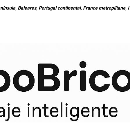
ninsula, Baleares, Portugal continental, France metroplitane, It