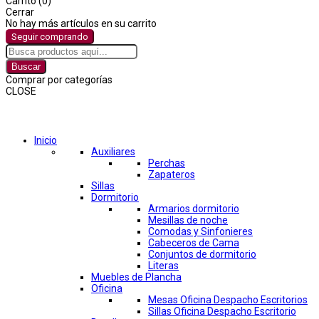
Carrito (0)
Cerrar
No hay más artículos en su carrito
Seguir comprando
Buscar
Comprar por categorías
CLOSE
Comprar por categorías
Inicio
Auxiliares
Perchas
Zapateros
Sillas
Dormitorio
Armarios dormitorio
Mesillas de noche
Comodas y Sinfonieres
Cabeceros de Cama
Conjuntos de dormitorio
Literas
Muebles de Plancha
Oficina
Mesas Oficina Despacho Escritorios
Sillas Oficina Despacho Escritorio