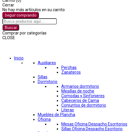
Carrito (0)
Cerrar
No hay más artículos en su carrito
Seguir comprando
Buscar
Comprar por categorías
CLOSE
Comprar por categorías
Inicio
Auxiliares
Perchas
Zapateros
Sillas
Dormitorio
Armarios dormitorio
Mesillas de noche
Comodas y Sinfonieres
Cabeceros de Cama
Conjuntos de dormitorio
Literas
Muebles de Plancha
Oficina
Mesas Oficina Despacho Escritorios
Sillas Oficina Despacho Escritorio