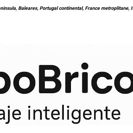
ninsula, Baleares, Portugal continental, France metroplitane, It