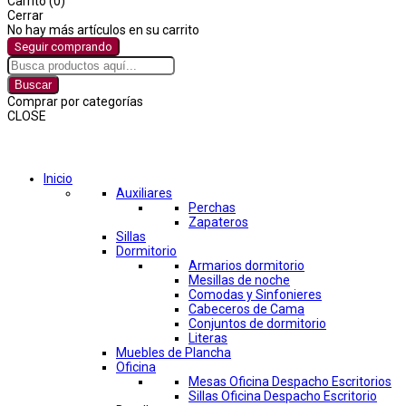
Carrito (0)
Cerrar
No hay más artículos en su carrito
Seguir comprando
Buscar
Comprar por categorías
CLOSE
Comprar por categorías
Inicio
Auxiliares
Perchas
Zapateros
Sillas
Dormitorio
Armarios dormitorio
Mesillas de noche
Comodas y Sinfonieres
Cabeceros de Cama
Conjuntos de dormitorio
Literas
Muebles de Plancha
Oficina
Mesas Oficina Despacho Escritorios
Sillas Oficina Despacho Escritorio