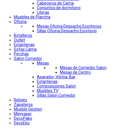
Cabeceros de Cama
Conjuntos de dormitorio
Literas
Muebles de Plancha
Oficina
Mesas Oficina Despacho Escritorios
Sillas Oficina Despacho Escritorio
Botelleros
Outlet
Estanterias
Sofas Cama
Perchas
Salon Comedor
Mesas
Mesas de Comedor Salon
Mesas de Centro
Aparador, Vitrina, Bar
Estanterias
Composiciones Salon
Muebles TV
Sillas Salon Comedor
Relojes
Zapateros
Mueble Gestion
Meyvaser
DecoPako
DecoEko