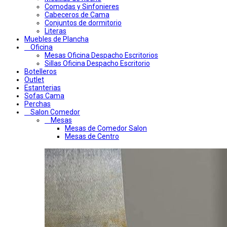
Comodas y Sinfonieres
Cabeceros de Cama
Conjuntos de dormitorio
Literas
Muebles de Plancha
Oficina
Mesas Oficina Despacho Escritorios
Sillas Oficina Despacho Escritorio
Botelleros
Outlet
Estanterias
Sofas Cama
Perchas
Salon Comedor
Mesas
Mesas de Comedor Salon
Mesas de Centro