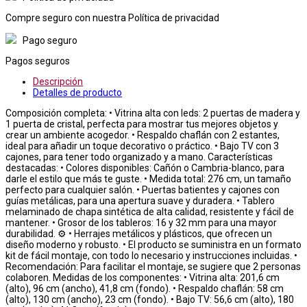
Compre seguro con nuestra Política de privacidad
Pago seguro
Pagos seguros
Descripción
Detalles de producto
Composición completa: • Vitrina alta con leds: 2 puertas de madera y
1 puerta de cristal, perfecta para mostrar tus mejores objetos y
crear un ambiente acogedor. • Respaldo chaflán con 2 estantes,
ideal para añadir un toque decorativo o práctico. • Bajo TV con 3
cajones, para tener todo organizado y a mano. Características
destacadas: • Colores disponibles: Cañón o Cambria-blanco, para
darle el estilo que más te guste. • Medida total: 276 cm, un tamaño
perfecto para cualquier salón. • Puertas batientes y cajones con
guías metálicas, para una apertura suave y duradera. • Tablero
melaminado de chapa sintética de alta calidad, resistente y fácil de
mantener. • Grosor de los tableros: 16 y 32 mm para una mayor
durabilidad. ⚙️ • Herrajes metálicos y plásticos, que ofrecen un
diseño moderno y robusto. • El producto se suministra en un formato
kit de fácil montaje, con todo lo necesario y instrucciones incluidas. •
Recomendación: Para facilitar el montaje, se sugiere que 2 personas
colaboren. Medidas de los componentes: • Vitrina alta: 201,6 cm
(alto), 96 cm (ancho), 41,8 cm (fondo). • Respaldo chaflán: 58 cm
(alto), 130 cm (ancho), 23 cm (fondo). • Bajo TV: 56,6 cm (alto), 180