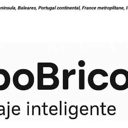
ninsula, Baleares, Portugal continental, France metroplitane, It