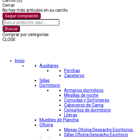
Carrito (0)
Cerrar
No hay más artículos en su carrito
Seguir comprando
Buscar
Comprar por categorías
CLOSE
Comprar por categorías
Inicio
Auxiliares
Perchas
Zapateros
Sillas
Dormitorio
Armarios dormitorio
Mesillas de noche
Comodas y Sinfonieres
Cabeceros de Cama
Conjuntos de dormitorio
Literas
Muebles de Plancha
Oficina
Mesas Oficina Despacho Escritorios
Sillas Oficina Despacho Escritorio