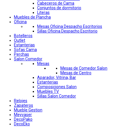
Cabeceros de Cama
Conjuntos de dormitorio
Literas
Muebles de Plancha
Oficina
Mesas Oficina Despacho Escritorios
Sillas Oficina Despacho Escritorio
Botelleros
Outlet
Estanterias
Sofas Cama
Perchas
Salon Comedor
Mesas
Mesas de Comedor Salon
Mesas de Centro
Aparador, Vitrina, Bar
Estanterias
Composiciones Salon
Muebles TV
Sillas Salon Comedor
Relojes
Zapateros
Mueble Gestion
Meyvaser
DecoPako
DecoEko