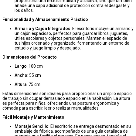
proporciona una textura realista y atractiva, sino que también
añade una capa adicional de protección contra el desgaste y
los daños.
Funcionalidad y Almacenamiento Práctico
Armario y Cajón Integrados
: El escritorio incluye un armario y
un cajón espacioso, perfectos para guardar libros, juguetes,
útiles escolares y objetos personales. Mantén el espacio de
tus hijos ordenado y organizado, fomentando un entorno de
estudio y juego limpio y despejado.
Dimensiones del Producto
Largo
: 100 cm
Ancho
: 55 cm
Altura
: 75 cm
Estas dimensiones son ideales para proporcionar un amplio espacio
de trabajo sin ocupar demasiado espacio en la habitación. La altura
es perfecta para niños, ofreciendo una postura ergonómica y
cómoda para escribir, leer o realizar manualidades.
Fácil Montaje y Mantenimiento
Montaje Sencillo
: El escritorio se entrega desmontado en su
embalaje de fábrica, acompañado de una guía detallada de
montaje que facilita el proceso. En pocos pasos, tendrás el