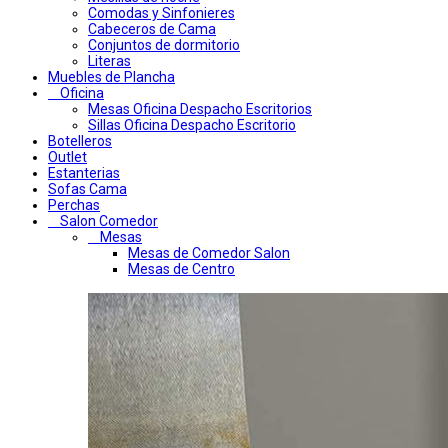
Comodas y Sinfonieres
Cabeceros de Cama
Conjuntos de dormitorio
Literas
Muebles de Plancha
Oficina
Mesas Oficina Despacho Escritorios
Sillas Oficina Despacho Escritorio
Botelleros
Outlet
Estanterias
Sofas Cama
Perchas
Salon Comedor
Mesas
Mesas de Comedor Salon
Mesas de Centro