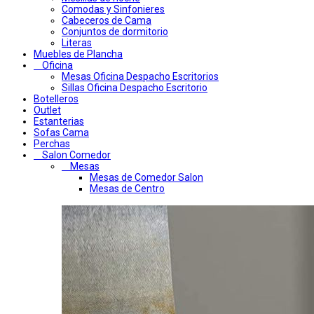
Comodas y Sinfonieres
Cabeceros de Cama
Conjuntos de dormitorio
Literas
Muebles de Plancha
Oficina
Mesas Oficina Despacho Escritorios
Sillas Oficina Despacho Escritorio
Botelleros
Outlet
Estanterias
Sofas Cama
Perchas
Salon Comedor
Mesas
Mesas de Comedor Salon
Mesas de Centro