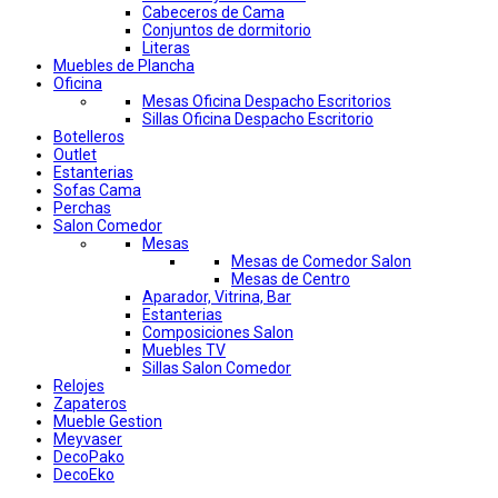
Cabeceros de Cama
Conjuntos de dormitorio
Literas
Muebles de Plancha
Oficina
Mesas Oficina Despacho Escritorios
Sillas Oficina Despacho Escritorio
Botelleros
Outlet
Estanterias
Sofas Cama
Perchas
Salon Comedor
Mesas
Mesas de Comedor Salon
Mesas de Centro
Aparador, Vitrina, Bar
Estanterias
Composiciones Salon
Muebles TV
Sillas Salon Comedor
Relojes
Zapateros
Mueble Gestion
Meyvaser
DecoPako
DecoEko